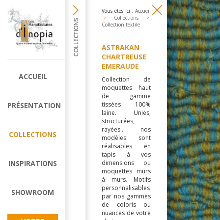
Vous êtes ici :
Accueil
>
Collections
>
Collection textile
ASTRAKAN
CHARTREUSE
EMERAUDE
ACCUEIL
Collection de
moquettes haut
de gamme
tissées 100%
PRÉSENTATION
laine. Unies,
structurées,
rayées... nos
COLLECTIONS
modèles sont
réalisables en
tapis à vos
INSPIRATIONS
dimensions ou
moquettes murs
à murs. Motifs
personnalisables
SHOWROOM
par nos gammes
de coloris ou
nuances de votre