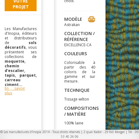
VOTRE
choix.
PROJET
MODÈLE
Astrakan
Les Manufactures
COLLECTION /
d'Inopia, éditeurs
et distributeurs
RÉFÉRENCE
de
sols
EXCELLENCE-CA
décoratifs
, vous
présentent ses
COULEURS
collections de
moquette,
Colorisable à
chemin
partir des 40
d'escalier,
coloris de la
tapis, parquet,
gamme et sur
carreau
mesure.
ciment...
En savoir
TECHNIQUE
plus
Tissage wilton
COMPOSITIONS
/ MATIÈRE
100% laine
LARGEUR
© Les manufactures d'Inopia 2014 - Tous droits réservés | 2 quai Kador - 29160 Morgat | Tél : 09
53 40 26 06