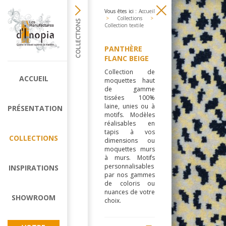
Vous êtes ici :
Accueil
>
Collections
>
Collection textile
PANTHÈRE
FLANC BEIGE
Collection de
ACCUEIL
moquettes haut
de gamme
tissées 100%
laine, unies ou à
PRÉSENTATION
motifs. Modèles
réalisables en
tapis à vos
COLLECTIONS
dimensions ou
moquettes murs
à murs. Motifs
personnalisables
INSPIRATIONS
par nos gammes
de coloris ou
nuances de votre
SHOWROOM
choix.