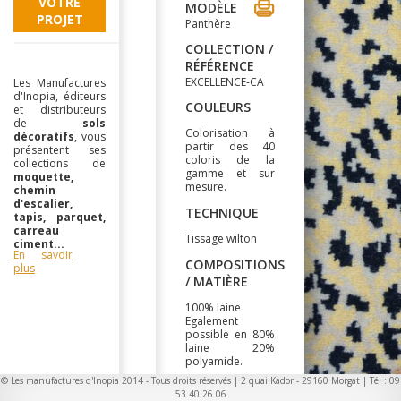
VOTRE
MODÈLE
PROJET
Panthère
COLLECTION /
RÉFÉRENCE
EXCELLENCE-CA
Les Manufactures
d'Inopia, éditeurs
COULEURS
et distributeurs
de
sols
Colorisation à
décoratifs
, vous
partir des 40
présentent ses
coloris de la
collections de
gamme et sur
moquette,
mesure.
chemin
d'escalier,
TECHNIQUE
tapis, parquet,
carreau
Tissage wilton
ciment...
En savoir
COMPOSITIONS
plus
/ MATIÈRE
100% laine
Egalement
possible en 80%
laine 20%
polyamide.
© Les manufactures d'Inopia 2014 - Tous droits réservés | 2 quai Kador - 29160 Morgat | Tél : 09
LARGEUR
53 40 26 06