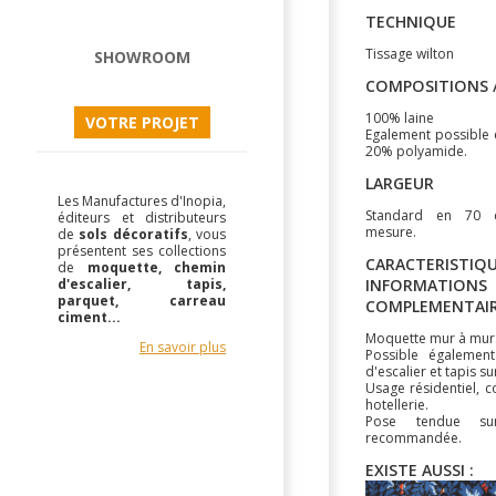
TECHNIQUE
Tissage wilton
SHOWROOM
COMPOSITIONS /
100% laine
VOTRE PROJET
Egalement possible 
20% polyamide.
LARGEUR
Les Manufactures d'Inopia,
Standard en 70
éditeurs et distributeurs
mesure.
de
sols décoratifs
, vous
présentent ses collections
CARACTERISTIQU
de
moquette, chemin
d'escalier, tapis,
INFORMATIONS
parquet, carreau
COMPLEMENTAI
ciment...
Moquette mur à mur
En savoir plus
Possible égalemen
d'escalier et tapis s
Usage résidentiel, 
hotellerie.
Pose tendue su
recommandée.
EXISTE AUSSI :