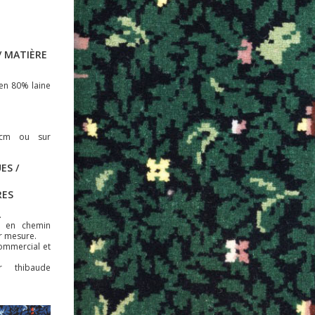
 MATIÈRE
en 80% laine
 cm ou sur
ES /
RES
.
t en chemin
ur mesure.
commercial et
r thibaude