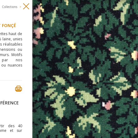
Collections
>
T FONÇÉ
ttes haut de
laine, unies
s réalisables
mensions ou
urs. Motifs
es par nos
 ou nuances
ÉFÉRENCE
rtir des 40
mme et sur