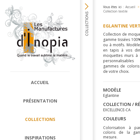
Vous êtes ici :
Accueil
>
Collection textile
EGLANTINE VER
Collection de moque
gamme tissées 100% 
ou à motifs. Modèle
en tapis à vos di
moquettes murs à m
personnalisabl
gammes de coloris
de votre choix.
ACCUEIL
MODÈLE
Eglantine
PRÉSENTATION
COLLECTION / R
EXCELLENCE-CA
COULEURS
COLLECTIONS
Colorisation à pa
coloris de la ga
mesure.
INSPIRATIONS