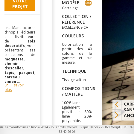
VOTRE
MODÈLE
PROJET
Carrelage
COLLECTION /
RÉFÉRENCE
EXCELLENCE-CA
Les Manufactures
d'Inopia, éditeurs
COULEURS
et distributeurs
de
sols
Colorisation à
décoratifs
, vous
partir des 40
présentent ses
coloris de la
collections de
gamme et sur
moquette,
mesure.
chemin
d'escalier,
TECHNIQUE
tapis, parquet,
carreau
Tissage wilton
ciment...
En savoir
COMPOSITIONS
plus
/ MATIÈRE
100% laine
CAR
Egalement
SAN
possible en 80%
ANC
laine 20%
polyamide.
© Les manufactures d'Inopia 2014 - Tous droits réservés | 2 quai Kador - 29160 Morgat | Tél : 09
LARGEUR
53 40 26 06