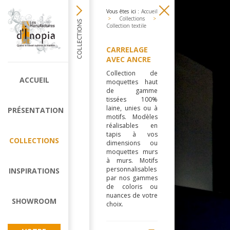
Vous êtes ici :
Accueil
>
Collections
>
Collection textile
CARRELAGE
AVEC ANCRE
Collection de
ACCUEIL
moquettes haut
de gamme
tissées 100%
laine, unies ou à
PRÉSENTATION
motifs. Modèles
réalisables en
tapis à vos
COLLECTIONS
dimensions ou
moquettes murs
à murs. Motifs
personnalisables
INSPIRATIONS
par nos gammes
de coloris ou
nuances de votre
SHOWROOM
choix.