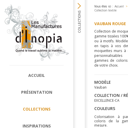
Vous êtes ici :
Accueil
>
Collection textile
VAUBAN ROUGE
Collection de moque
gamme tissées 100% 
ou à motifs. Modèle
en tapis à vos di
moquettes murs à m
personnalisabl
gammes de coloris
de votre choix.
ACCUEIL
MODÈLE
Vauban
PRÉSENTATION
COLLECTION / R
EXCELLENCE-CA
COULEURS
COLLECTIONS
Colorisation à pa
coloris de la ga
mesure.
INSPIRATIONS