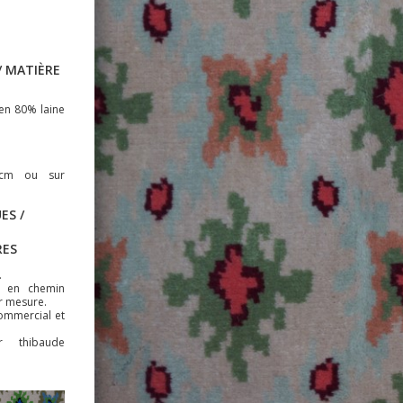
 MATIÈRE
en 80% laine
 cm ou sur
ES /
RES
.
t en chemin
ur mesure.
commercial et
r thibaude