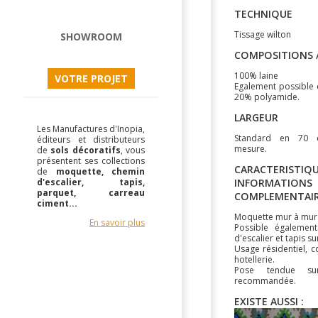
TECHNIQUE
Tissage wilton
SHOWROOM
COMPOSITIONS /
100% laine
VOTRE PROJET
Egalement possible 
20% polyamide.
LARGEUR
Les Manufactures d'Inopia,
Standard en 70
éditeurs et distributeurs
mesure.
de
sols décoratifs
, vous
présentent ses collections
CARACTERISTIQU
de
moquette, chemin
d'escalier, tapis,
INFORMATIONS
parquet, carreau
COMPLEMENTAI
ciment...
Moquette mur à mur
En savoir plus
Possible égalemen
d'escalier et tapis s
Usage résidentiel, 
hotellerie.
Pose tendue su
recommandée.
EXISTE AUSSI :