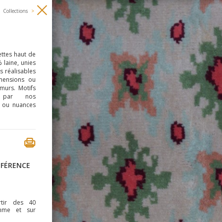
Collections
>
ttes haut de
laine, unies
s réalisables
mensions ou
urs. Motifs
es par nos
 ou nuances
ÉFÉRENCE
rtir des 40
mme et sur