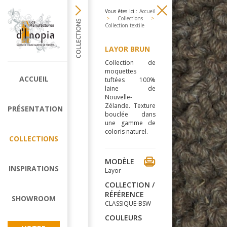
Vous êtes ici :
Accueil
>
Collections
>
Collection textile
LAYOR BRUN
Collection de
moquettes
ACCUEIL
tuftées 100%
laine de
Nouvelle-
Zélande. Texture
PRÉSENTATION
bouclée dans
une gamme de
coloris naturel.
COLLECTIONS
MODÈLE
INSPIRATIONS
Layor
COLLECTION /
RÉFÉRENCE
SHOWROOM
CLASSIQUE-BSW
COULEURS