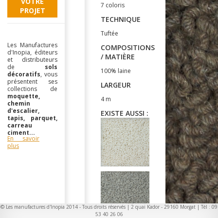
VOTRE
7 coloris
PROJET
TECHNIQUE
Tuftée
Les Manufactures
COMPOSITIONS
d'Inopia, éditeurs
/ MATIÈRE
et distributeurs
de
sols
100% laine
décoratifs
, vous
présentent ses
LARGEUR
collections de
moquette,
4 m
chemin
d'escalier,
EXISTE AUSSI :
tapis, parquet,
carreau
ciment...
En savoir
plus
© Les manufactures d'Inopia 2014 - Tous droits réservés | 2 quai Kador - 29160 Morgat | Tél : 09
53 40 26 06