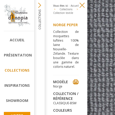
Vous êtes ici :
Accueil
>
Collections
>
Collection textile
NORGE PEPER
Collection de
moquettes
ACCUEIL
tuftées 100%
laine de
Nouvelle-
Zélande. Texture
PRÉSENTATION
bouclée dans
une gamme de
coloris naturel.
COLLECTIONS
MODÈLE
INSPIRATIONS
Norge
COLLECTION /
RÉFÉRENCE
SHOWROOM
CLASSIQUE-BSW
COULEURS