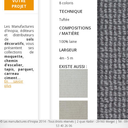
VOTRE
8 coloris
PROJET
TECHNIQUE
Tuftée
Les Manufactures
COMPOSITIONS
d'Inopia, éditeurs
/ MATIÈRE
et distributeurs
de
sols
100% laine
décoratifs
, vous
présentent ses
LARGEUR
collections de
moquette,
4m - 5 m
chemin
d'escalier,
EXISTE AUSSI :
tapis, parquet,
carreau
ciment...
En savoir
plus
© Les manufactures d'Inopia 2014 - Tous droits réservés | 2 quai Kador - 29160 Morgat | Tél : 09
53 40 26 06