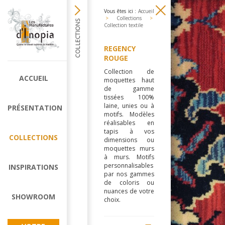
Vous êtes ici :
Accueil
>
Collections
>
Collection textile
REGENCY
ROUGE
Collection de
ACCUEIL
moquettes haut
de gamme
tissées 100%
laine, unies ou à
PRÉSENTATION
motifs. Modèles
réalisables en
tapis à vos
COLLECTIONS
dimensions ou
moquettes murs
à murs. Motifs
personnalisables
INSPIRATIONS
par nos gammes
de coloris ou
nuances de votre
SHOWROOM
choix.