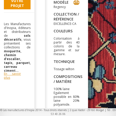
VOTRE
MODÈLE
PROJET
Regency
COLLECTION /
RÉFÉRENCE
EXCELLENCE-CA
Les Manufactures
d'Inopia, éditeurs
COULEURS
et distributeurs
de
sols
Colorisation à
décoratifs
, vous
partir des 40
présentent ses
coloris de la
collections de
gamme et sur
moquette,
mesure.
chemin
d'escalier,
TECHNIQUE
tapis, parquet,
carreau
Tissage wilton
ciment...
En savoir
COMPOSITIONS
plus
/ MATIÈRE
100% laine
Egalement
possible en 80%
laine 20%
polyamide.
© Les manufactures d'Inopia 2014 - Tous droits réservés | 2 quai Kador - 29160 Morgat | Tél : 09
LARGEUR
53 40 26 06