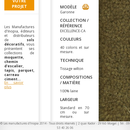
VOTRE
PROJET
MODÈLE
Garonne
COLLECTION /
RÉFÉRENCE
Les Manufactures
EXCELLENCE-CA
d'Inopia, éditeurs
et distributeurs
COULEURS
de
sols
décoratifs
, vous
40 coloris et sur
présentent ses
mesure.
collections de
moquette,
TECHNIQUE
chemin
d'escalier,
Tissage wilton
tapis, parquet,
carreau
COMPOSITIONS
ciment...
/ MATIÈRE
En savoir
plus
100% laine
LARGEUR
Standard en 70
cm ou sur
mesure.
© Les manufactures d'Inopia 2014 - Tous droits réservés | 2 quai Kador - 29160 Morgat | Tél : 09
CARACTERISTIQUES
53 40 26 06