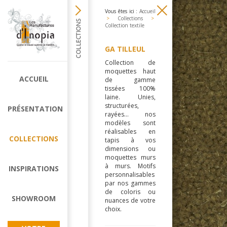
Vous êtes ici :
Accueil
>
Collections
>
Collection textile
GA TILLEUL
Collection de
moquettes haut
ACCUEIL
de gamme
tissées 100%
laine. Unies,
structurées,
PRÉSENTATION
rayées... nos
modèles sont
réalisables en
COLLECTIONS
tapis à vos
dimensions ou
moquettes murs
à murs. Motifs
INSPIRATIONS
personnalisables
par nos gammes
de coloris ou
SHOWROOM
nuances de votre
choix.