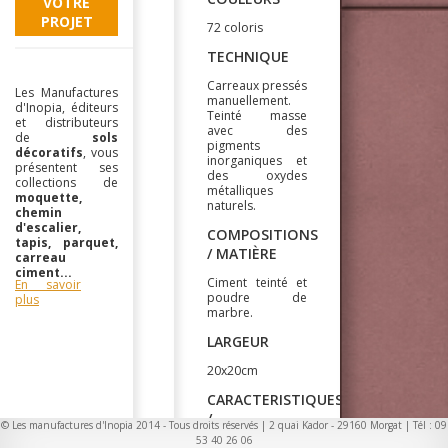
VOTRE
PROJET
72 coloris
TECHNIQUE
Carreaux pressés
Les Manufactures
manuellement.
d'Inopia, éditeurs
Teinté masse
et distributeurs
avec des
de
sols
pigments
décoratifs
, vous
inorganiques et
présentent ses
des oxydes
collections de
métalliques
moquette,
naturels.
chemin
d'escalier,
COMPOSITIONS
tapis, parquet,
/ MATIÈRE
carreau
ciment...
Ciment teinté et
En savoir
poudre de
plus
marbre.
LARGEUR
20x20cm
CARACTERISTIQUES
/
© Les manufactures d'Inopia 2014 - Tous droits réservés | 2 quai Kador - 29160 Morgat | Tél : 09
INFORMATIONS
53 40 26 06