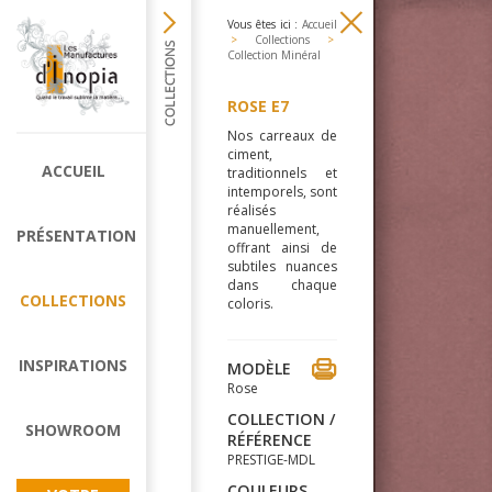
Vous êtes ici :
Accueil
>
Collections
>
Collection Minéral
ROSE E7
Nos carreaux de
ciment,
ACCUEIL
traditionnels et
intemporels, sont
réalisés
manuellement,
PRÉSENTATION
offrant ainsi de
subtiles nuances
dans chaque
COLLECTIONS
coloris.
INSPIRATIONS
MODÈLE
Rose
COLLECTION /
SHOWROOM
RÉFÉRENCE
PRESTIGE-MDL
COULEURS