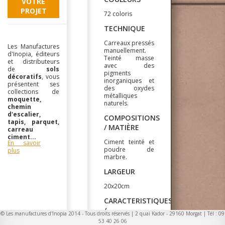
VOTRE
PROJET
72 coloris
TECHNIQUE
Carreaux pressés
Les Manufactures
manuellement.
d'Inopia, éditeurs
Teinté masse
et distributeurs
avec des
de
sols
pigments
décoratifs
, vous
inorganiques et
présentent ses
des oxydes
collections de
métalliques
moquette,
naturels.
chemin
d'escalier,
COMPOSITIONS
tapis, parquet,
/ MATIÈRE
carreau
ciment...
Ciment teinté et
En savoir
poudre de
plus
marbre.
LARGEUR
20x20cm
CARACTERISTIQUES
/
© Les manufactures d'Inopia 2014 - Tous droits réservés | 2 quai Kador - 29160 Morgat | Tél : 09
INFORMATIONS
53 40 26 06