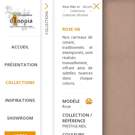
Vous êtes ici :
Accueil
>
Collections
>
Collection Minéral
ROSE H6
Nos carreaux de
ciment,
ACCUEIL
traditionnels et
intemporels, sont
réalisés
manuellement,
PRÉSENTATION
offrant ainsi de
subtiles nuances
dans chaque
COLLECTIONS
coloris.
INSPIRATIONS
MODÈLE
Rose
COLLECTION /
SHOWROOM
RÉFÉRENCE
PRESTIGE-MDL
COULEURS