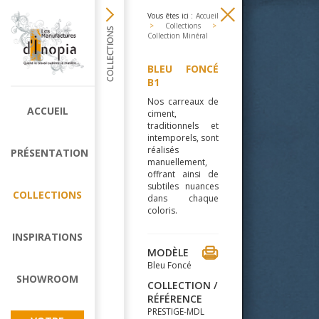
Vous êtes ici :
Accueil
>
Collections
>
Collection Minéral
BLEU FONCÉ
B1
Nos carreaux de
ACCUEIL
ciment,
traditionnels et
intemporels, sont
réalisés
PRÉSENTATION
manuellement,
offrant ainsi de
subtiles nuances
COLLECTIONS
dans chaque
coloris.
INSPIRATIONS
MODÈLE
Bleu Foncé
SHOWROOM
COLLECTION /
RÉFÉRENCE
PRESTIGE-MDL