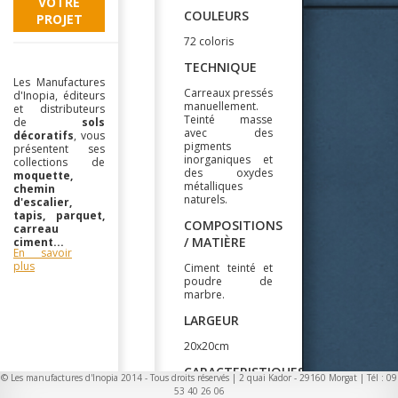
VOTRE
COULEURS
PROJET
72 coloris
TECHNIQUE
Les Manufactures
Carreaux pressés
d'Inopia, éditeurs
manuellement.
et distributeurs
Teinté masse
de
sols
avec des
décoratifs
, vous
pigments
présentent ses
inorganiques et
collections de
des oxydes
moquette,
métalliques
chemin
naturels.
d'escalier,
tapis, parquet,
COMPOSITIONS
carreau
/ MATIÈRE
ciment...
En savoir
plus
Ciment teinté et
poudre de
marbre.
LARGEUR
20x20cm
CARACTERISTIQUES
© Les manufactures d'Inopia 2014 - Tous droits réservés | 2 quai Kador - 29160 Morgat | Tél : 09
/
53 40 26 06