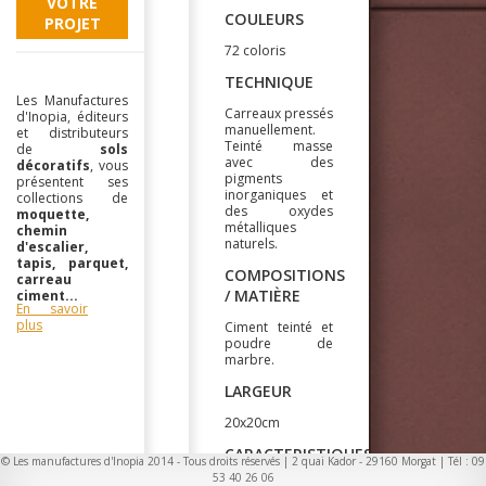
VOTRE
COULEURS
PROJET
72 coloris
TECHNIQUE
Les Manufactures
Carreaux pressés
d'Inopia, éditeurs
manuellement.
et distributeurs
Teinté masse
de
sols
avec des
décoratifs
, vous
pigments
présentent ses
inorganiques et
collections de
des oxydes
moquette,
métalliques
chemin
naturels.
d'escalier,
tapis, parquet,
COMPOSITIONS
carreau
/ MATIÈRE
ciment...
En savoir
plus
Ciment teinté et
poudre de
marbre.
LARGEUR
20x20cm
CARACTERISTIQUES
© Les manufactures d'Inopia 2014 - Tous droits réservés | 2 quai Kador - 29160 Morgat | Tél : 09
/
53 40 26 06