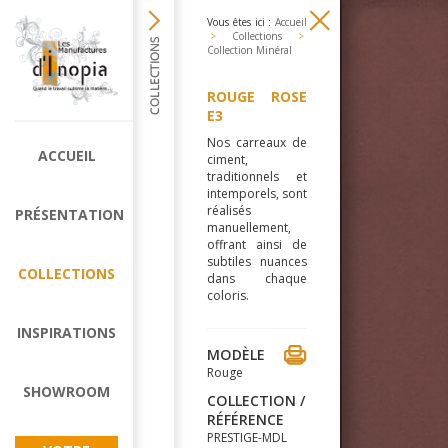
Vous êtes ici :
Accueil
>
Collections
>
Collection Minéral
ROUGE ROSE
E3
Nos carreaux de
ACCUEIL
ciment,
traditionnels et
intemporels, sont
réalisés
PRÉSENTATION
manuellement,
offrant ainsi de
subtiles nuances
COLLECTIONS
dans chaque
coloris.
INSPIRATIONS
MODÈLE
Rouge
SHOWROOM
COLLECTION /
RÉFÉRENCE
PRESTIGE-MDL