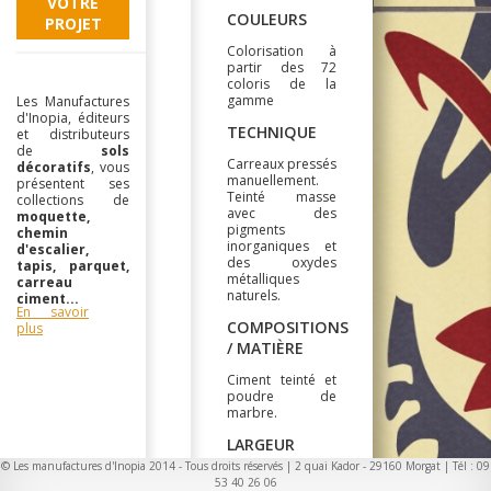
VOTRE
COULEURS
PROJET
Colorisation à
partir des 72
coloris de la
gamme
Les Manufactures
d'Inopia, éditeurs
TECHNIQUE
et distributeurs
de
sols
Carreaux pressés
décoratifs
, vous
manuellement.
présentent ses
Teinté masse
collections de
avec des
moquette,
pigments
chemin
inorganiques et
d'escalier,
des oxydes
tapis, parquet,
métalliques
carreau
naturels.
ciment...
En savoir
COMPOSITIONS
plus
/ MATIÈRE
Ciment teinté et
poudre de
marbre.
LARGEUR
© Les manufactures d'Inopia 2014 - Tous droits réservés | 2 quai Kador - 29160 Morgat | Tél : 09
20x20cm
53 40 26 06