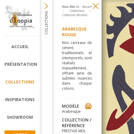
Vous êtes ici :
Accueil
>
Collections
>
Collection Minéral
ARABESQUE
ROUGE
Nos carreaux de
ACCUEIL
ciment,
traditionnels et
intemporels, sont
réalisés
PRÉSENTATION
manuellement,
offrant ainsi de
subtiles nuances
COLLECTIONS
dans chaque
coloris.
INSPIRATIONS
MODÈLE
Arabesque
SHOWROOM
COLLECTION /
RÉFÉRENCE
PRESTIGE-MDL