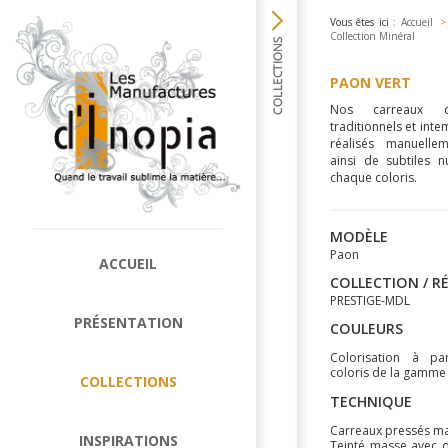
Vous êtes ici :
Accueil
>
Collection Minéral
PAON VERT
Nos carreaux d
traditionnels et inte
réalisés manuellem
ainsi de subtiles 
chaque coloris.
MODÈLE
Paon
ACCUEIL
COLLECTION / R
PRESTIGE-MDL
PRÉSENTATION
COULEURS
Colorisation à pa
coloris de la gamme
COLLECTIONS
TECHNIQUE
Carreaux pressés m
INSPIRATIONS
Teinté masse avec 