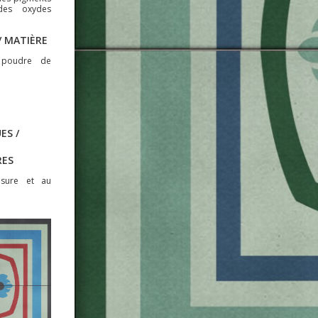
des oxydes
 MATIÈRE
 poudre de
ES /
RES
usure et au