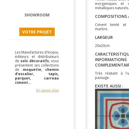
inorganiques et 
métalliques naturels.
SHOWROOM
COMPOSITIONS /
Ciment teinté et
marbre.
VOTRE PROJET
LARGEUR
20x20cm
Les Manufactures d'Inopia,
CARACTERISTIQU
éditeurs et distributeurs
INFORMATIONS
de
sols décoratifs
, vous
COMPLEMENTAI
présentent ses collections
de
moquette, chemin
Très résitant à l'
d'escalier, tapis,
passage.
parquet, carreau
ciment...
EXISTE AUSSI :
En savoir plus