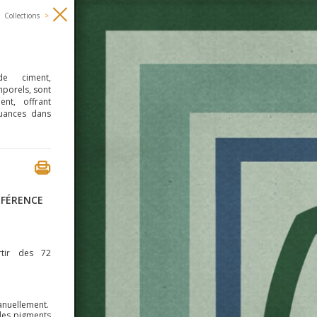
Collections
>
e ciment,
mporels, sont
ent, offrant
nuances dans
ÉFÉRENCE
rtir des 72
anuellement.
des pigments