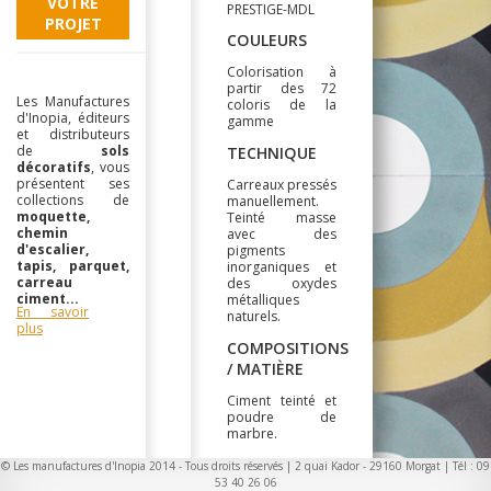
VOTRE
PRESTIGE-MDL
PROJET
COULEURS
Colorisation à
partir des 72
Les Manufactures
coloris de la
d'Inopia, éditeurs
gamme
et distributeurs
de
sols
TECHNIQUE
décoratifs
, vous
présentent ses
Carreaux pressés
collections de
manuellement.
moquette,
Teinté masse
chemin
avec des
d'escalier,
pigments
tapis, parquet,
inorganiques et
carreau
des oxydes
ciment...
métalliques
En savoir
naturels.
plus
COMPOSITIONS
/ MATIÈRE
Ciment teinté et
poudre de
marbre.
LARGEUR
© Les manufactures d'Inopia 2014 - Tous droits réservés | 2 quai Kador - 29160 Morgat | Tél : 09
53 40 26 06