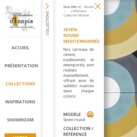
Vous êtes ici :
Accueil
>
Collections
>
Collection Minéral
SEVEN-
ROUND
MEDITERRANNÉE
ACCUEIL
Nos carreaux de
ciment,
traditionnels et
intemporels, sont
PRÉSENTATION
réalisés
manuellement,
offrant ainsi de
COLLECTIONS
subtiles nuances
dans chaque
coloris.
INSPIRATIONS
MODÈLE
SHOWROOM
Seven round
COLLECTION /
RÉFÉRENCE