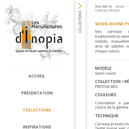
Vous êtes ici :
Accueil
>
Collection Minéral
SEVEN-ROUND P
Nos carreaux d
traditionnels et inte
réalisés manuellem
ainsi de subtiles 
chaque coloris.
MODÈLE
Seven round
ACCUEIL
COLLECTION / R
PRESTIGE-MDL
PRÉSENTATION
COULEURS
Colorisation à pa
coloris de la gamme
COLLECTIONS
TECHNIQUE
Carreaux pressés m
INSPIRATIONS
Teinté masse avec 