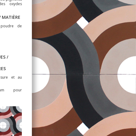
des oxydes
 MATIÈRE
 poudre de
ES /
RES
usure et au
mum pour