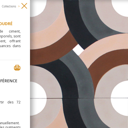
Collections
>
OUDRÉ
e ciment,
mporels, sont
ent, offrant
nuances dans
ÉFÉRENCE
rtir des 72
anuellement.
des pigments