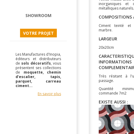
inorganiques et 
métalliques naturels.
SHOWROOM
COMPOSITIONS /
Ciment teinté et
marbre.
VOTRE PROJET
LARGEUR
20x20cm
Les Manufactures d'Inopia,
CARACTERISTIQU
éditeurs et distributeurs
INFORMATIONS
de
sols décoratifs
, vous
COMPLEMENTAI
présentent ses collections
de
moquette, chemin
Très résitant à l'
d'escalier, tapis,
passage.
parquet, carreau
ciment...
Quantité mini
commande 7m2
En savoir plus
EXISTE AUSSI :