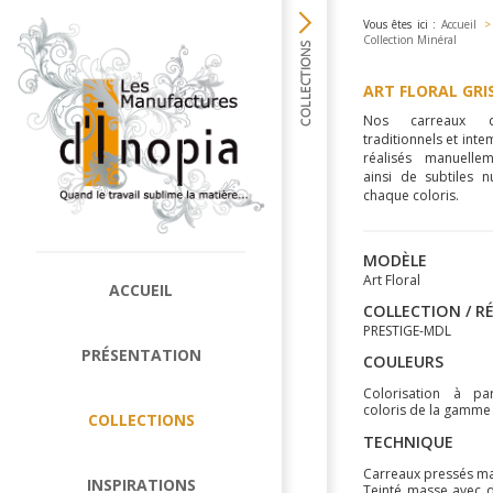
Vous êtes ici :
Accueil
>
Collection Minéral
ART FLORAL GRI
Nos carreaux d
traditionnels et inte
réalisés manuellem
ainsi de subtiles 
chaque coloris.
MODÈLE
Art Floral
ACCUEIL
COLLECTION / R
PRESTIGE-MDL
PRÉSENTATION
COULEURS
Colorisation à pa
coloris de la gamme
COLLECTIONS
TECHNIQUE
Carreaux pressés m
INSPIRATIONS
Teinté masse avec 