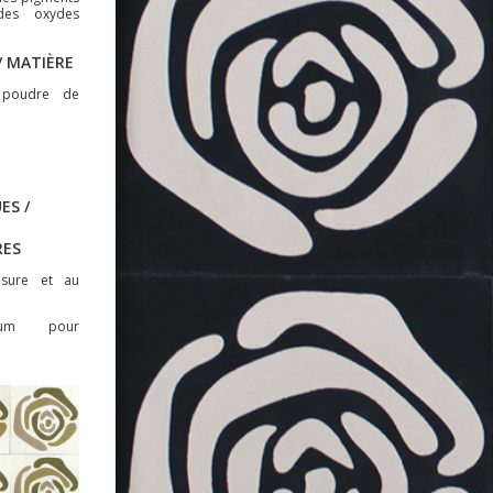
des oxydes
 MATIÈRE
 poudre de
ES /
RES
usure et au
mum pour