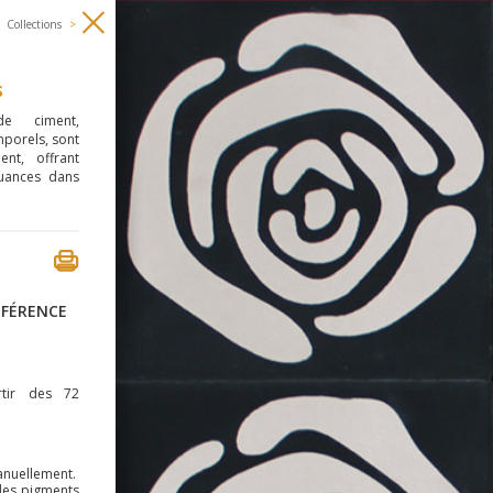
Collections
>
S
e ciment,
mporels, sont
ent, offrant
nuances dans
ÉFÉRENCE
rtir des 72
anuellement.
des pigments