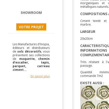
inorganiques et 
métalliques naturels.
SHOWROOM
COMPOSITIONS /
Ciment teinté et
marbre.
VOTRE PROJET
LARGEUR
20x20cm
Les Manufactures d'Inopia,
CARACTERISTIQU
éditeurs et distributeurs
INFORMATIONS
de
sols décoratifs
, vous
COMPLEMENTAI
présentent ses collections
de
moquette, chemin
Très résitant à l'
d'escalier, tapis,
passage.
parquet, carreau
ciment...
Quantité mini
commande 7m2
En savoir plus
EXISTE AUSSI :