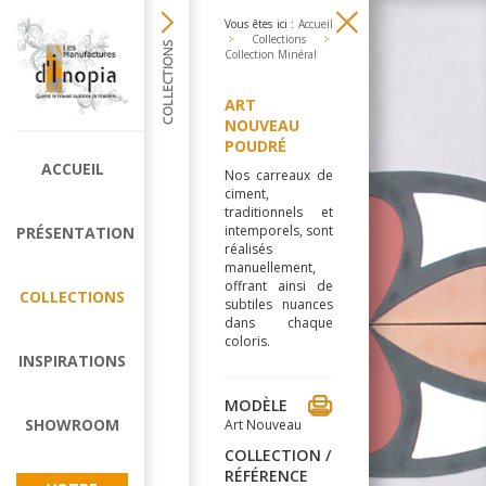
Vous êtes ici :
Accueil
>
Collections
>
Collection Minéral
ART
NOUVEAU
POUDRÉ
ACCUEIL
Nos carreaux de
ciment,
traditionnels et
intemporels, sont
PRÉSENTATION
réalisés
manuellement,
offrant ainsi de
COLLECTIONS
subtiles nuances
dans chaque
coloris.
INSPIRATIONS
MODÈLE
SHOWROOM
Art Nouveau
COLLECTION /
RÉFÉRENCE