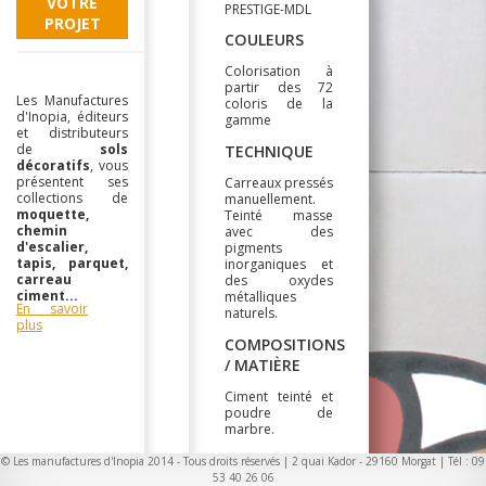
VOTRE
PRESTIGE-MDL
PROJET
COULEURS
Colorisation à
partir des 72
Les Manufactures
coloris de la
d'Inopia, éditeurs
gamme
et distributeurs
de
sols
TECHNIQUE
décoratifs
, vous
présentent ses
Carreaux pressés
collections de
manuellement.
moquette,
Teinté masse
chemin
avec des
d'escalier,
pigments
tapis, parquet,
inorganiques et
carreau
des oxydes
ciment...
métalliques
En savoir
naturels.
plus
COMPOSITIONS
/ MATIÈRE
Ciment teinté et
poudre de
marbre.
LARGEUR
© Les manufactures d'Inopia 2014 - Tous droits réservés | 2 quai Kador - 29160 Morgat | Tél : 09
53 40 26 06