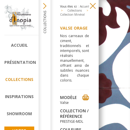
Vous êtes ici :
Accueil
>
Collections
>
Collection Minéral
VALSE ORAGE
Nos carreaux de
ciment,
ACCUEIL
traditionnels et
intemporels, sont
réalisés
manuellement,
PRÉSENTATION
offrant ainsi de
subtiles nuances
dans chaque
COLLECTIONS
coloris.
INSPIRATIONS
MODÈLE
Valse
COLLECTION /
SHOWROOM
RÉFÉRENCE
PRESTIGE-MDL
COULEURS