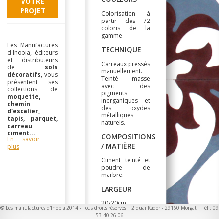
VOTRE
PROJET
Colorisation à
partir des 72
coloris de la
gamme
Les Manufactures
TECHNIQUE
d'Inopia, éditeurs
et distributeurs
Carreaux pressés
de
sols
manuellement.
décoratifs
, vous
Teinté masse
présentent ses
avec des
collections de
pigments
moquette,
inorganiques et
chemin
des oxydes
d'escalier,
métalliques
tapis, parquet,
naturels.
carreau
ciment...
COMPOSITIONS
En savoir
/ MATIÈRE
plus
Ciment teinté et
poudre de
marbre.
LARGEUR
20x20cm
© Les manufactures d'Inopia 2014 - Tous droits réservés | 2 quai Kador - 29160 Morgat | Tél : 09
53 40 26 06
CARACTERISTIQUES