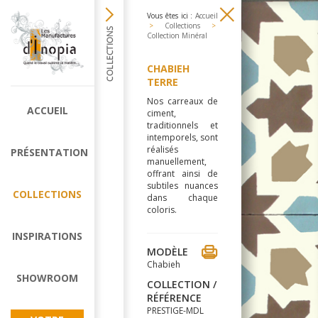
Vous êtes ici :
Accueil
>
Collections
>
Collection Minéral
CHABIEH
TERRE
Nos carreaux de
ACCUEIL
ciment,
traditionnels et
intemporels, sont
réalisés
PRÉSENTATION
manuellement,
offrant ainsi de
subtiles nuances
COLLECTIONS
dans chaque
coloris.
INSPIRATIONS
MODÈLE
Chabieh
SHOWROOM
COLLECTION /
RÉFÉRENCE
PRESTIGE-MDL