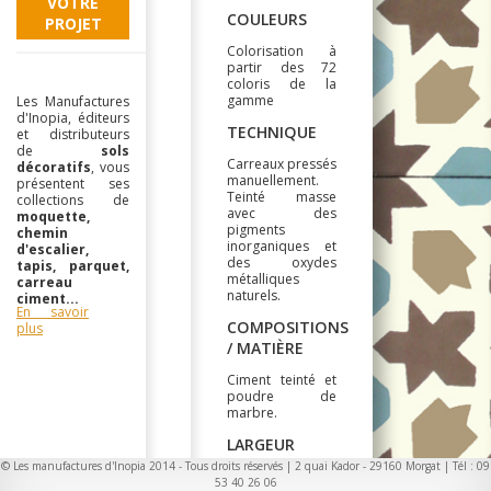
VOTRE
COULEURS
PROJET
Colorisation à
partir des 72
coloris de la
gamme
Les Manufactures
d'Inopia, éditeurs
TECHNIQUE
et distributeurs
de
sols
Carreaux pressés
décoratifs
, vous
manuellement.
présentent ses
Teinté masse
collections de
avec des
moquette,
pigments
chemin
inorganiques et
d'escalier,
des oxydes
tapis, parquet,
métalliques
carreau
naturels.
ciment...
En savoir
COMPOSITIONS
plus
/ MATIÈRE
Ciment teinté et
poudre de
marbre.
LARGEUR
© Les manufactures d'Inopia 2014 - Tous droits réservés | 2 quai Kador - 29160 Morgat | Tél : 09
20x20cm
53 40 26 06