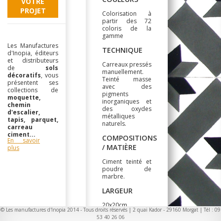
VOTRE
PROJET
Colorisation à
partir des 72
coloris de la
gamme
Les Manufactures
TECHNIQUE
d'Inopia, éditeurs
et distributeurs
Carreaux pressés
de
sols
manuellement.
décoratifs
, vous
Teinté masse
présentent ses
avec des
collections de
pigments
moquette,
inorganiques et
chemin
des oxydes
d'escalier,
métalliques
tapis, parquet,
naturels.
carreau
ciment...
COMPOSITIONS
En savoir
/ MATIÈRE
plus
Ciment teinté et
poudre de
marbre.
LARGEUR
20x20cm
© Les manufactures d'Inopia 2014 - Tous droits réservés | 2 quai Kador - 29160 Morgat | Tél : 09
53 40 26 06
CARACTERISTIQUES