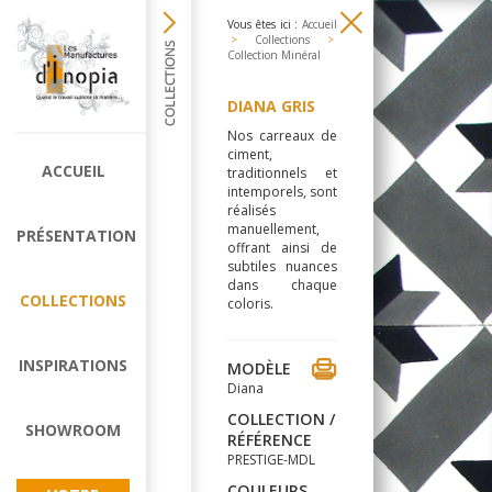
Vous êtes ici :
Accueil
>
Collections
>
Collection Minéral
DIANA GRIS
Nos carreaux de
ciment,
ACCUEIL
traditionnels et
intemporels, sont
réalisés
manuellement,
PRÉSENTATION
offrant ainsi de
subtiles nuances
dans chaque
COLLECTIONS
coloris.
INSPIRATIONS
MODÈLE
Diana
COLLECTION /
SHOWROOM
RÉFÉRENCE
PRESTIGE-MDL
COULEURS