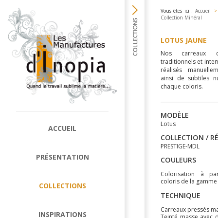
Vous êtes ici :
Accueil
>
Collection Minéral
LOTUS JAUNE
Nos carreaux d
traditionnels et inte
réalisés manuellem
ainsi de subtiles 
chaque coloris.
MODÈLE
Lotus
ACCUEIL
COLLECTION / R
PRESTIGE-MDL
PRÉSENTATION
COULEURS
Colorisation à pa
coloris de la gamme
COLLECTIONS
TECHNIQUE
Carreaux pressés m
INSPIRATIONS
Teinté masse avec 