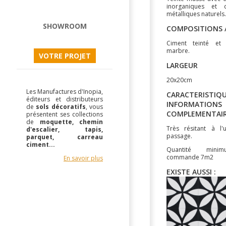
inorganiques et 
métalliques naturels.
SHOWROOM
COMPOSITIONS /
Ciment teinté et
marbre.
VOTRE PROJET
LARGEUR
20x20cm
Les Manufactures d'Inopia,
CARACTERISTIQU
éditeurs et distributeurs
INFORMATIONS
de
sols décoratifs
, vous
COMPLEMENTAI
présentent ses collections
de
moquette, chemin
Très résitant à l'
d'escalier, tapis,
passage.
parquet, carreau
ciment...
Quantité mini
commande 7m2
En savoir plus
EXISTE AUSSI :