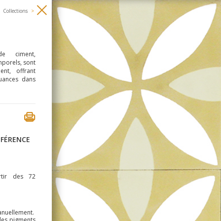
Collections
>
e ciment,
mporels, sont
ent, offrant
nuances dans
ÉFÉRENCE
rtir des 72
anuellement.
des pigments