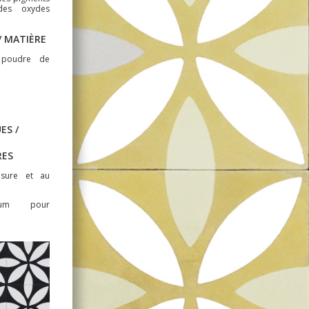
des oxydes
 MATIÈRE
 poudre de
ES /
RES
usure et au
mum pour