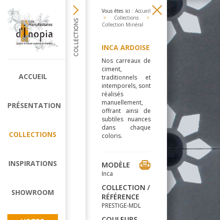
Vous êtes ici :
Accueil
>
Collections
>
Collection Minéral
INCA ARDOISE
Nos carreaux de
ciment,
ACCUEIL
traditionnels et
intemporels, sont
réalisés
manuellement,
PRÉSENTATION
offrant ainsi de
subtiles nuances
dans chaque
COLLECTIONS
coloris.
INSPIRATIONS
MODÈLE
Inca
COLLECTION /
SHOWROOM
RÉFÉRENCE
PRESTIGE-MDL
COULEURS