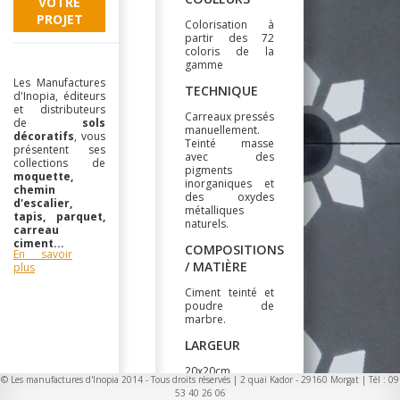
VOTRE
PROJET
Colorisation à
partir des 72
coloris de la
gamme
Les Manufactures
TECHNIQUE
d'Inopia, éditeurs
et distributeurs
Carreaux pressés
de
sols
manuellement.
décoratifs
, vous
Teinté masse
présentent ses
avec des
collections de
pigments
moquette,
inorganiques et
chemin
des oxydes
d'escalier,
métalliques
tapis, parquet,
naturels.
carreau
ciment...
COMPOSITIONS
En savoir
/ MATIÈRE
plus
Ciment teinté et
poudre de
marbre.
LARGEUR
20x20cm
© Les manufactures d'Inopia 2014 - Tous droits réservés | 2 quai Kador - 29160 Morgat | Tél : 09
53 40 26 06
CARACTERISTIQUES