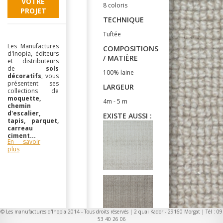
VOTRE
8 coloris
PROJET
TECHNIQUE
Tuftée
Les Manufactures
COMPOSITIONS
d'Inopia, éditeurs
/ MATIÈRE
et distributeurs
de
sols
100% laine
décoratifs
, vous
présentent ses
LARGEUR
collections de
moquette,
4m - 5 m
chemin
d'escalier,
EXISTE AUSSI :
tapis, parquet,
carreau
ciment...
En savoir
plus
© Les manufactures d'Inopia 2014 - Tous droits réservés | 2 quai Kador - 29160 Morgat | Tél : 09
53 40 26 06